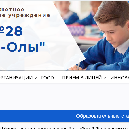
ОРГАНИЗАЦИИ
FOOD
ПРИЕМ В ЛИЦЕЙ
ИННОВ
keyboard_arrow_down
keyboard_arrow_down
Образовательные ст
 Министерства просвещения Российской Федерации от 