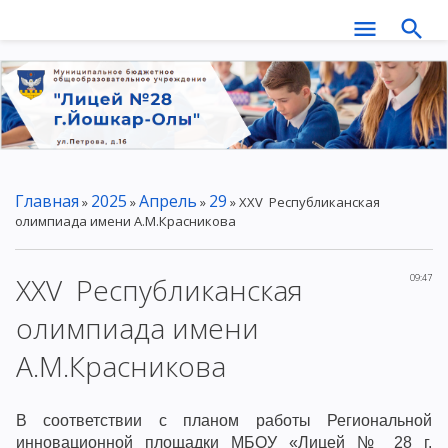
Главная
2025
Апрель
29
»
»
»
» XXV Республиканская
олимпиада имени А.М.Красникова
XXV Республиканская
09:47
олимпиада имени
А.М.Красникова
В соответствии с планом работы Региональной
инновационной площадки МБОУ «Лицей № 28 г.